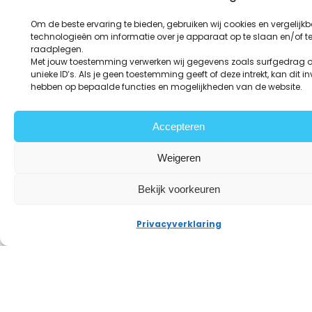
reageren, de onderliggende vaardigheden tellen
minstens zo zwaar als de letterlijke ervaring.
Om de beste ervaring te bieden, gebruiken wij cookies en vergelijkb
technologieën om informatie over je apparaat op te slaan en/of t
raadplegen.
Met jouw toestemming verwerken wij gegevens zoals surfgedrag o
Opzoek naar een nieuwe stap in
unieke ID’s. Als je geen toestemming geeft of deze intrekt, kan dit i
hebben op bepaalde functies en mogelijkheden van de website.
een GMP-gereguleerde
omgeving?
Accepteren
Weigeren
Bekijk onze labvacatures
Bel direct met onze laboratorium consul
Bekijk voorkeuren
Privacyverklaring
Next Post