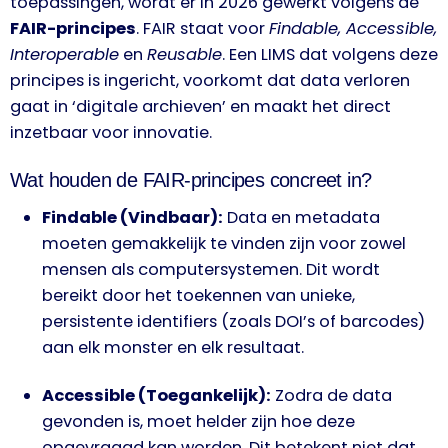
toepassingen, wordt er in 2026 gewerkt volgens de
FAIR-principes
. FAIR staat voor
Findable, Accessible,
Interoperable
en
Reusable
. Een LIMS dat volgens deze
principes is ingericht, voorkomt dat data verloren
gaat in ‘digitale archieven’ en maakt het direct
inzetbaar voor innovatie.
Wat houden de FAIR-principes concreet in?
Findable (Vindbaar):
Data en metadata
moeten gemakkelijk te vinden zijn voor zowel
mensen als computersystemen. Dit wordt
bereikt door het toekennen van unieke,
persistente identifiers (zoals DOI’s of barcodes)
aan elk monster en elk resultaat.
Accessible (Toegankelijk):
Zodra de data
gevonden is, moet helder zijn hoe deze
opgevraagd kan worden. Dit betekent niet dat