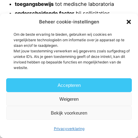
toegangsbewijs
tot medische laboratoria
onderscheidende factor
bij sollicitaties
Beheer cookie-instellingen
basis
voor doorgroei naar QA-, validatie- of
coördinerende functies
Om de beste ervaring te bieden, gebruiken wij cookies en
vergelijkbare technologieën om informatie over je apparaat op te
Dit sluit aan bij bredere trends binnen de sector,
slaan en/of te raadplegen.
Met jouw toestemming verwerken wij gegevens zoals surfgedrag of
waarin kwaliteit, traceerbaarheid en regelgeving
unieke ID’s. Als je geen toestemming geeft of deze intrekt, kan dit
steeds zwaarder wegen.
invloed hebben op bepaalde functies en mogelijkheden van de
website.
Voor een breder overzicht van certificeringen die je
positie op de arbeidsmarkt versterken, zie:
Accepteren
Top 5 certificaten die je kansen op een baan in het
Weigeren
laboratorium fors vergroten
Bekijk voorkeuren
Samenvattend
Privacyverklaring
ISO 15189 is relevant voor QA/QC,