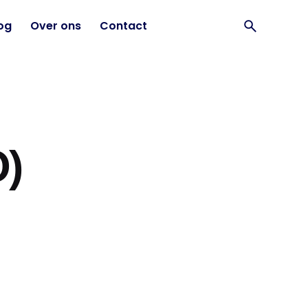
og
Over ons
Contact
)