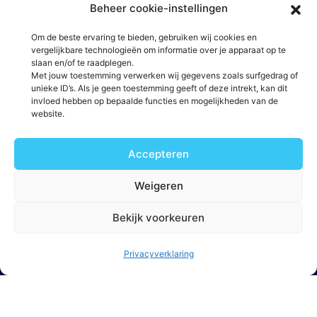
ontwikkeling
Beheer cookie-instellingen
Aanbod
Om de beste ervaring te bieden, gebruiken wij cookies en
vergelijkbare technologieën om informatie over je apparaat op te
St Jacobsstraat 129 3511 BP Utrecht
slaan en/of te raadplegen.
Salaris tussen €4.400 en €5.400 bruto per
Met jouw toestemming verwerken wij gegevens zoals surfgedrag of
maand op basis van een 40-urige werkweek,
unieke ID’s. Als je geen toestemming geeft of deze intrekt, kan dit
invloed hebben op bepaalde functies en mogelijkheden van de
afhankelijk van kennis en ervaring
website.
Fulltime dienstverband van 40 uur per week
Accepteren
25 vakantiedagen
Weigeren
13 ADV-dagen
Bekijk voorkeuren
Aantrekkelijke pensioenregeling
Reiskostenvergoeding
Privacyverklaring
Mogelijkheid tot een leaseauto (afhankelijk van
functie-invulling en bedrijfsbeleid)