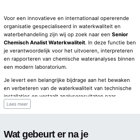
Voor een innovatieve en internationaal opererende
organisatie gespecialiseerd in waterkwaliteit en
waterbehandeling zijn wij op zoek naar een
Senior
Chemisch Analist Waterkwaliteit
. In deze functie ben
je verantwoordelijk voor het uitvoeren, interpreteren
en rapporteren van chemische wateranalyses binnen
een modern laboratorium.
Je levert een belangrijke bijdrage aan het bewaken
en verbeteren van de waterkwaliteit van technische
installaties en vertaalt analyseresultaten naar
praktische adviezen voor klanten en interne
Lees meer
stakeholders. Binnen deze functie krijg je veel
zelfstandigheid, verantwoordelijkheid en de
mogelijkheid om actief mee te denken over
Wat gebeurt er na je
procesverbeteringen en methodiekontwikkeling.