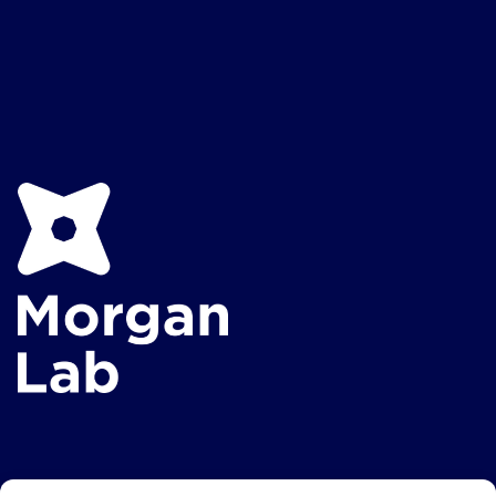
Medewerkers krijgen veel ruimte voor eigen initiatief,
kennisontwikkeling en het verbeteren van processen
en methodieken.
Innovatieve en technisch hoogwaardige
werkomgeving
Specialist binnen waterkwaliteit en technische
installaties
Informele organisatie met korte
communicatielijnen
Professioneel en deskundig team
Sterke focus op kwaliteit, innovatie en continue
verbetering
Veel ruimte voor eigen verantwoordelijkheid en