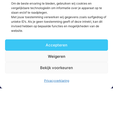
Om de beste ervaring te bieden, gebruiken wij cookies en
vergelijkbare technologieën om informatie over je apparaat op te
St Jacobsstraat 129 3511 BP Utrecht
slaan en/of te raadplegen.
Met jouw toestemming verwerken wij gegevens zoals surfgedrag of
unieke ID’s. Als je geen toestemming geeft of deze intrekt, kan dit
invloed hebben op bepaalde functies en mogelijkheden van de
website.
Accepteren
Weigeren
Bekijk voorkeuren
Privacyverklaring