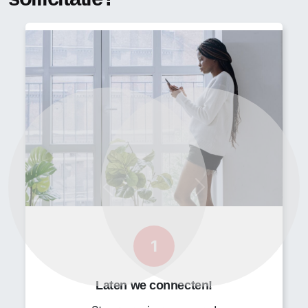
analyseresultaten;
• Werken volgens geldende kwaliteits-,
veiligheids-, arbo- en milieuregels.
Functie-eisen
• Je hebt een afgeronde MLO-3 of MLO-4
opleiding, of vergelijkbaar werk- en denkniveau;
• Je houdt overzicht over een gevarieerd aantal
werkprocessen;
• Je bent praktisch en flexibel ingesteld, ook wat
betreft werktijden;
Previous
Next
• Je stelt je proactief op en hebt een groot
probleemoplossend vermogen;
• Je kunt uitstekend prioriteiten stellen;
1
• Je werkt efficiënt en nauwkeurig, zowel
zelfstandig als in teamverband.
Laten we connecten!
Werkomgeving