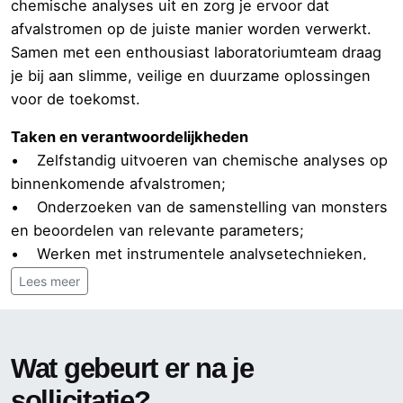
chemische analyses uit en zorg je ervoor dat
afvalstromen op de juiste manier worden verwerkt.
Samen met een enthousiast laboratoriumteam draag
je bij aan slimme, veilige en duurzame oplossingen
voor de toekomst.
Taken en verantwoordelijkheden
• Zelfstandig uitvoeren van chemische analyses op
binnenkomende afvalstromen;
• Onderzoeken van de samenstelling van monsters
en beoordelen van relevante parameters;
• Werken met instrumentele analysetechnieken,
waaronder IC, XRF, UV/VIS en coulometrie;
Lees meer
• Controleren of afvalstromen voldoen aan de
gestelde acceptatiecriteria;
• Signaleren van afwijkingen en meedenken over
Wat gebeurt er na je
passende verwerkingsoplossingen;
• Correct registreren en rapporteren van
sollicitatie?