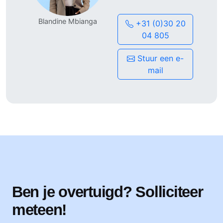
Mogelijkheden voor persoonlijke ontwikkeling
Blandine Mbianga
+31 (0)30 20
Uitzicht op een vast dienstverband
04 805
Pensioenregeling & reiskostenvergoeding
Locatie: Regio Rotterdam
Stuur een e-
mail
Contact
Heb jij interesse in deze functie, vragen of wil je andere
mogelijkheden bespreken? Neem dan gerust contact op met
Blandine Mbianga via +31 (0)30 20 048 05 of
b.mbianga@morganlab.nl
Ben je overtuigd? Solliciteer
meteen!