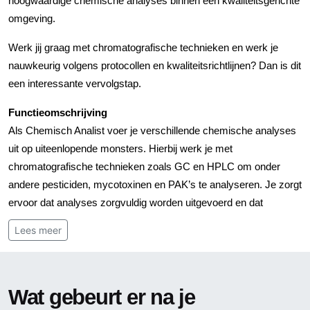
hoogwaardige chemische analyses binnen een kwaliteitsgerichte
omgeving.
Werk jij graag met chromatografische technieken en werk je
nauwkeurig volgens protocollen en kwaliteitsrichtlijnen? Dan is dit
een interessante vervolgstap.
Functieomschrijving
Als Chemisch Analist voer je verschillende chemische analyses
uit op uiteenlopende monsters. Hierbij werk je met
chromatografische technieken zoals GC en HPLC om onder
andere pesticiden, mycotoxinen en PAK’s te analyseren. Je zorgt
ervoor dat analyses zorgvuldig worden uitgevoerd en dat
resultaten correct worden geregistreerd en gerapporteerd.
Lees meer
Daarnaast denk je mee over het verbeteren van bestaande
analysemethoden en werkprocessen. Je werkt volgens
vastgestelde kwaliteitsprocedures en draagt samen met je
Wat gebeurt er na je
collega’s zorg voor een gestructureerde en efficiënte