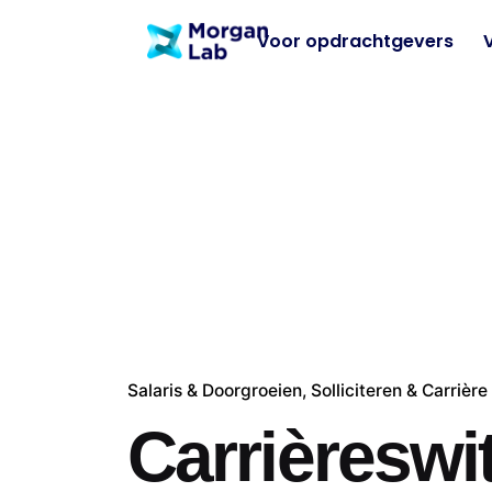
Skip
Voor opdrachtgevers
to
content
Salaris & Doorgroeien
Solliciteren & Carrière
Carrièreswi