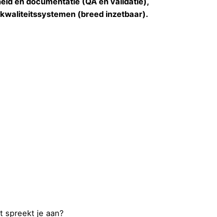
heid en documentatie (QA en validatie),
kwaliteitssystemen (breed inzetbaar).
t spreekt je aan?