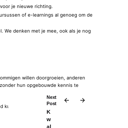
voor je nieuwe richting.
 cursussen of e-learnings al genoeg om de
el. We denken met je mee, ook als je nog
 Sommigen willen doorgroeien, anderen
, zonder hun opgebouwde kennis te
Next
Post
oed kunt documenteren of juist houdt van
K
w
al