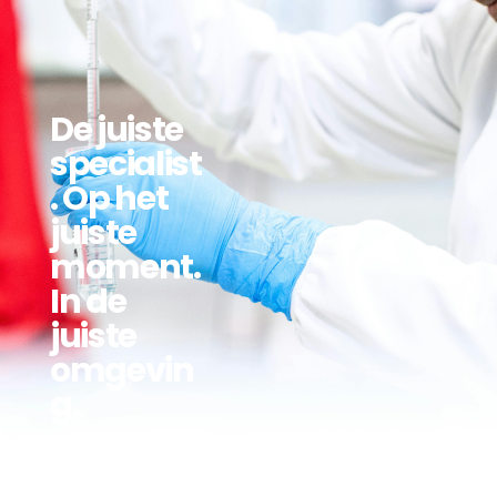
De juiste
specialist
. Op het
juiste
moment.
In de
juiste
omgevin
g.