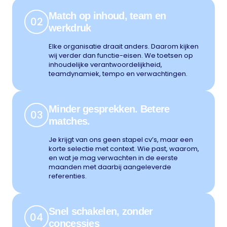
Match op inhoud, team en
02
werkdruk
Elke organisatie draait anders. Daarom kijken
wij verder dan functie-eisen. We toetsen op
inhoudelijke verantwoordelijkheid,
teamdynamiek, tempo en verwachtingen.
Minder gesprekken. Betere
03
matches.
Je krijgt van ons geen stapel cv’s, maar een
korte selectie met context. Wie past, waarom,
en wat je mag verwachten in de eerste
maanden met daarbij aangeleverde
referenties.
Snel schakelen, zonder
04
concessies