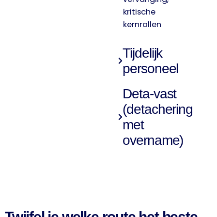
kritische
kernrollen
Tijdelijk
personeel
Deta-vast
(detachering
met
overname)
Twijfel je welke route het beste